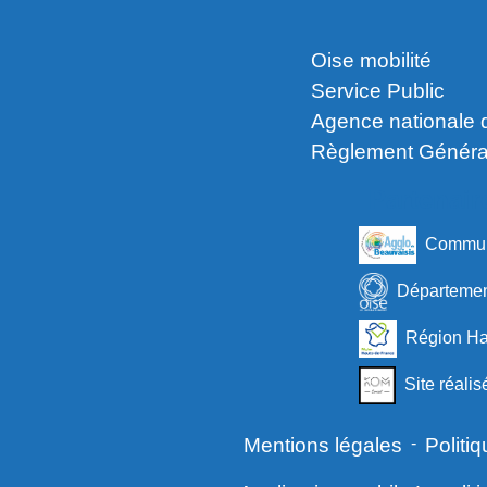
Oise mobilité
Service Public
Agence nationale d
Règlement Général
Partenair
Communa
Département
Région Ha
Site réali
Mentions légales
-
Politiq