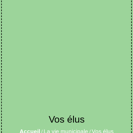
Vos élus
Accueil
La vie municipale
Vos élus
/
/