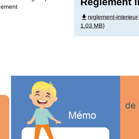
Règlement i
gnement
file_download
reglement-interieu
1.03 MB)