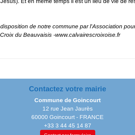
 Jésus). Et en même temps il est un lieu de vie de ré
 disposition de notre commune par l'Association pou
Croix du Beauvaisis -
www.calvairescroixoise.fr
Contactez votre mairie
Commune de Goincourt
12 rue Jean Jaurès
60000 Goincourt - FRANCE
+33 3 44 45 14 87