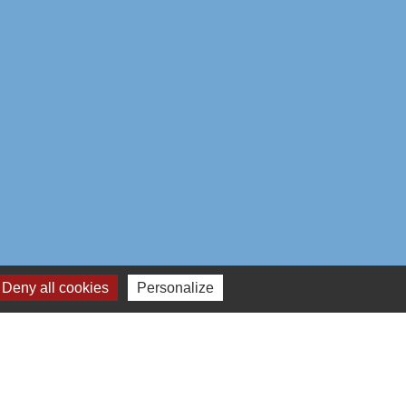
Deny all cookies
Personalize
aires institutionnels
mmunauté d'Agglo du Beauvaisis
ement de l'Oise