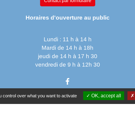
Contact par formulaire
Horaires d'ouverture au public
Lundi : 11 h à 14 h
Mardi de 14 h à 18h
jeudi de 14 h à 17 h 30
vendredi de 9 h à 12h 30
 control over what you want to activate
OK, accept all
Parten
Co
Départ