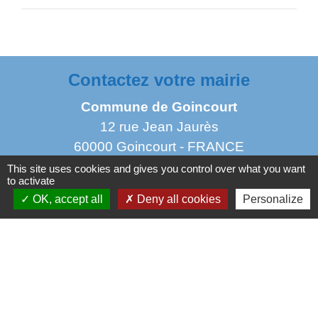
Contactez votre mairie
Commune de Goincourt
12 rue Jean Jaurès
60000 Goincourt - FRANCE
+33 3 44 45 14 87
This site uses cookies and gives you control over what you want
to activate
Contact par formulaire
OK, accept all
Deny all cookies
Personalize
Horaires d'ouverture au public
Lundi : 11 h à 14 h
Mardi de 14 h à 18h