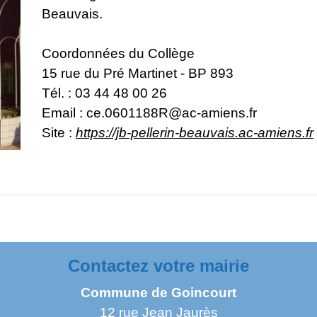
Beauvais.
Coordonnées du Collège
15 rue du Pré Martinet - BP 893
Tél. : 03 44 48 00 26
Email :
ce.0601188R@ac-amiens.fr
Site :
https://jb-pellerin-beauvais.ac-amiens.fr
Contactez votre mairie
Commune de Goincourt
12 rue Jean Jaurès