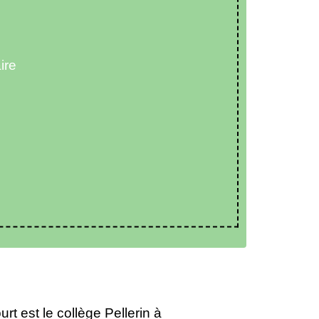
ire
rt est le collège Pellerin à