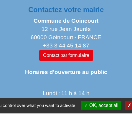
Contactez votre mairie
Commune de Goincourt
12 rue Jean Jaurès
60000 Goincourt - FRANCE
+33 3 44 45 14 87
Contact par formulaire
Horaires d'ouverture au public
Lundi : 11 h à 14 h
Mardi de 14 h à 18h
 control over what you want to activate
OK, accept all
jeudi de 14 h à 17 h 30
vendredi de 9 h à 12h 30