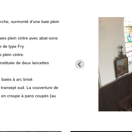
porche, surmonté d’une baie plein
ies plein cintre avec abat-sons
e de type Fry.
 plein cintre.
onstituée de deux lancettes
baies à arc brisé.
u transept sud. La couverture de
née en croupe à pans coupés (au