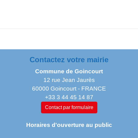
Contactez votre mairie
Commune de Goincourt
12 rue Jean Jaurès
60000 Goincourt - FRANCE
+33 3 44 45 14 87
Contact par formulaire
Horaires d'ouverture au public