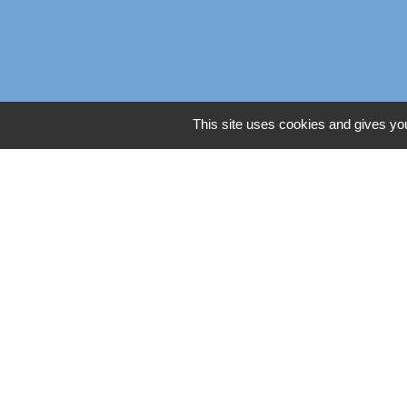
This site uses cookies and gives you
Liens
Oise mobilité
Service Public
Agence nationale des titres
Règlement Général de Pro