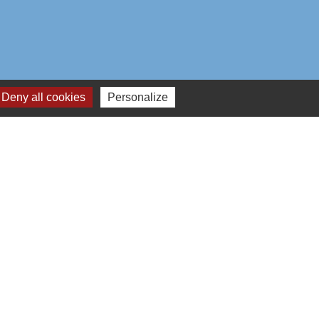
Deny all cookies
Personalize
aires institutionnels
mmunauté d'Agglo du Beauvaisis
ement de l'Oise
n Hauts-de-France
réalisé par KOM Conseil