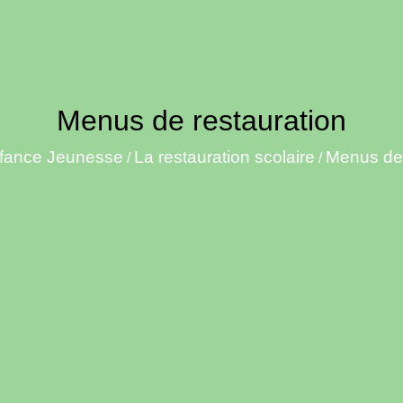
Menus de restauration
fance Jeunesse
La restauration scolaire
Menus de 
/
/