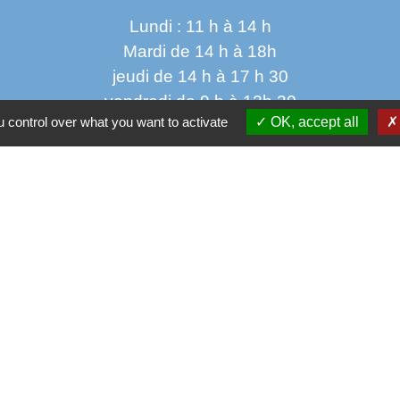
Lundi : 11 h à 14 h
Mardi de 14 h à 18h
jeudi de 14 h à 17 h 30
vendredi de 9 h à 12h 30
 control over what you want to activate
OK, accept all
Parten
Co
Départ
 sécurisés
Régio
tection des Données
Site 