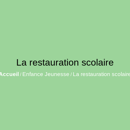
La restauration scolaire
Accueil
Enfance Jeunesse
La restauration scolair
/
/