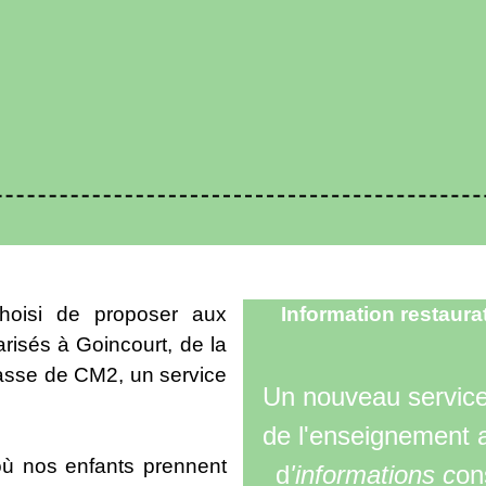
oisi de proposer aux
Information restaura
arisés à Goincourt, de la
classe de CM2, un service
Un nouveau service 
de l'enseignement a
 où nos enfants prennent
d
'informations c
on