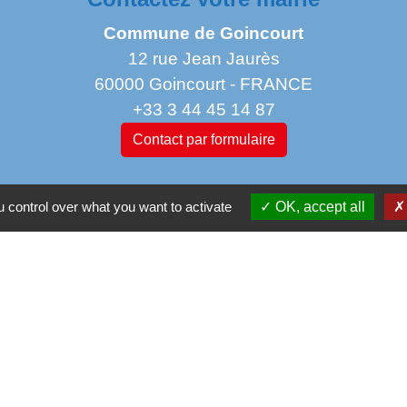
Commune de Goincourt
12 rue Jean Jaurès
60000 Goincourt - FRANCE
+33 3 44 45 14 87
Contact par formulaire
Horaires d'ouverture au public
 control over what you want to activate
OK, accept all
Lundi : 11 h à 14 h
Mardi de 14 h à 18h
jeudi de 14 h à 17 h 30
vendredi de 9 h à 12h 30