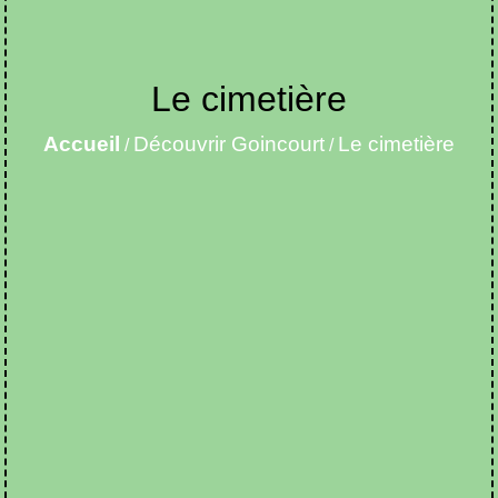
Le cimetière
Accueil
Découvrir Goincourt
Le cimetière
/
/