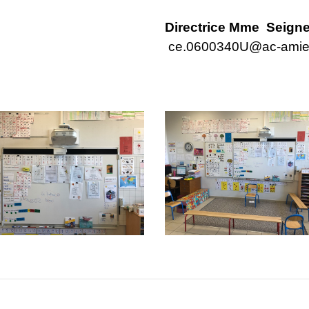
Directrice Mme Seign
ce.0600340U@ac-amien