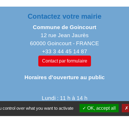
Contactez votre mairie
Commune de Goincourt
12 rue Jean Jaurès
60000 Goincourt - FRANCE
+33 3 44 45 14 87
Contact par formulaire
Horaires d'ouverture au public
Lundi : 11 h à 14 h
Mardi de 14 h à 18h
 control over what you want to activate
OK, accept all
jeudi de 14 h à 17 h 30
vendredi de 9 h à 12h 30