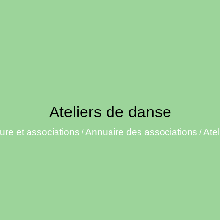
Ateliers de danse
ure et associations
Annuaire des associations
Ate
/
/