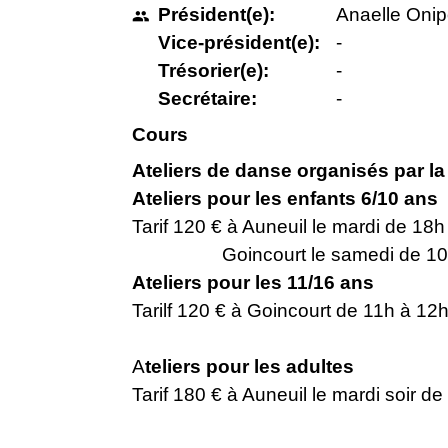
Président(e):
Anaelle Oni
people
Vice-président(e):
-
Trésorier(e):
-
Secrétaire:
-
Cours
Ateliers de danse organisés par 
Ateliers pour les enfants 6/10 ans
Tarif 120 € à Auneuil le mardi de 18h
Goincourt le samedi de 10h à 1
Ateliers pour les 11/16 ans
Tarilf 120 € à Goincourt de 11h à 12h
A
teliers pour les adultes
Tarif 180 € à Auneuil le mardi soir d