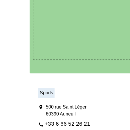
Sports
location_on
500 rue Saint Léger
60390 Auneuil
+33 6 66 52 26 21
phone