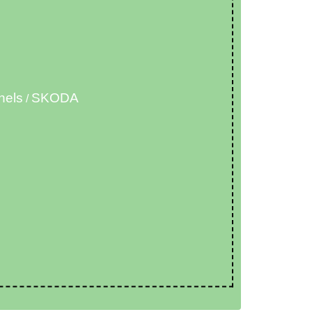
nels
SKODA
/