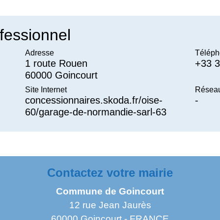
fessionnel
Adresse
Téléph
1 route Rouen
+33 3
60000 Goincourt
Site Internet
Réseau
concessionnaires.skoda.fr/oise-
-
60/garage-de-normandie-sarl-63
Contactez votre mairie
Commune de Goincourt
12 rue Jean Jaurès
60000 Goincourt - FRANCE