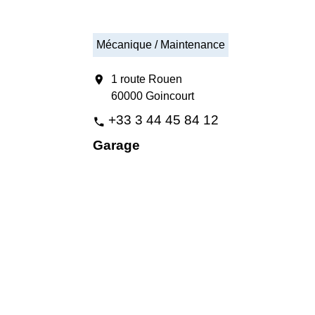
Mécanique / Maintenance
location_on
1 route Rouen
60000 Goincourt
+33 3 44 45 84 12
phone
Garage