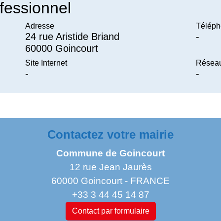
fessionnel
Adresse
Téléph
24 rue Aristide Briand
-
60000 Goincourt
Site Internet
Réseau
-
-
Contactez votre mairie
Commune de Goincourt
12 rue Jean Jaurès
60000 Goincourt - FRANCE
+33 3 44 45 14 87
Contact par formulaire