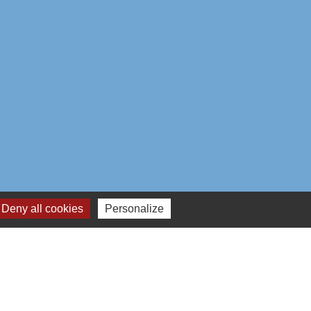
Deny all cookies
Personalize
aires institutionnels
mmunauté d'Agglo du Beauvaisis
ement de l'Oise