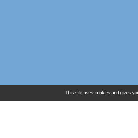
This site uses cookies and gives you
Liens
Oise mobilité
Service Public
Agence nationale des titres