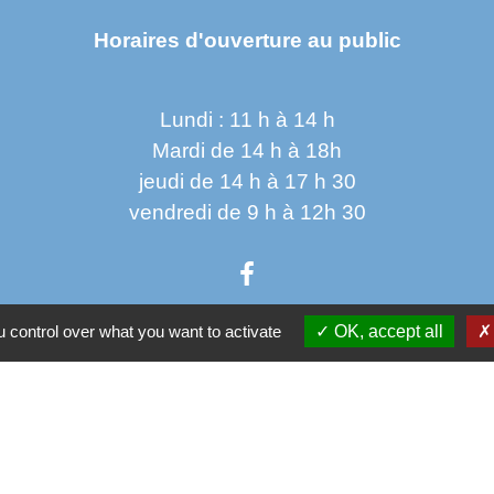
Horaires d'ouverture au public
Lundi : 11 h à 14 h
Mardi de 14 h à 18h
jeudi de 14 h à 17 h 30
vendredi de 9 h à 12h 30
 control over what you want to activate
OK, accept all
Parten
Co
Départ
 sécurisés