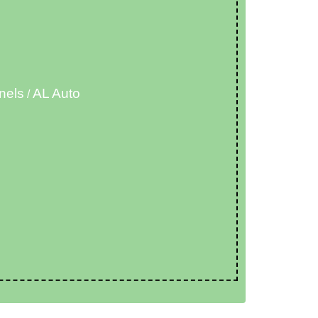
nels
AL Auto
/