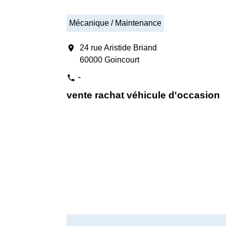
Mécanique / Maintenance
location_on
24 rue Aristide Briand
60000 Goincourt
-
phone
vente rachat véhicule d'occasion