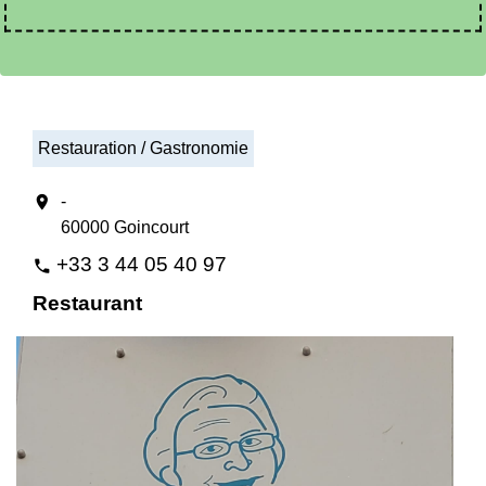
Restauration / Gastronomie
location_on
-
60000 Goincourt
+33 3 44 05 40 97
phone
Restaurant