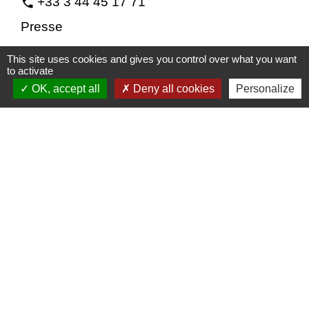
+33 3 44 45 17 71
phone
Presse
This site uses cookies and gives you control over what you want
to activate
OK, accept all
Deny all cookies
Personalize
Pressing
Artisanat / Métiers d’art / Antiquités
-
location_on
60000 Goincourt
+33 3 44 48 06 88
phone
pressing