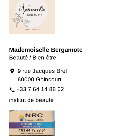
Mademoiselle Bergamote
Beauté / Bien-être
9 rue Jacques Brel
location_on
60000 Goincourt
+33 7 64 14 88 62
phone
institut de beauté