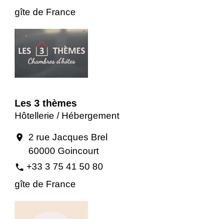
gîte de France
Les 3 thèmes
Hôtellerie / Hébergement
2 rue Jacques Brel
location_on
60000 Goincourt
+33 3 75 41 50 80
phone
gîte de France