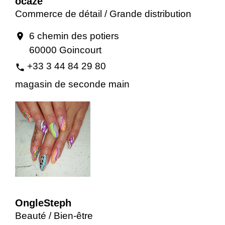
ocaze
Commerce de détail / Grande distribution
6 chemin des potiers
location_on
60000 Goincourt
+33 3 44 84 29 80
phone
magasin de seconde main
OngleSteph
Beauté / Bien-être