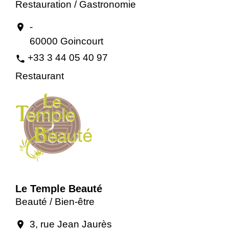
Restauration / Gastronomie
-
location_on
60000 Goincourt
+33 3 44 05 40 97
phone
Restaurant
Le Temple Beauté
Beauté / Bien-être
3, rue Jean Jaurès
location_on