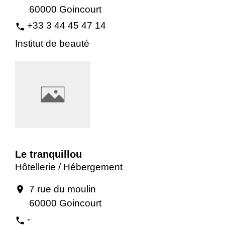
60000 Goincourt
+33 3 44 45 47 14
phone
Institut de beauté
Le tranquillou
Hôtellerie / Hébergement
7 rue du moulin
location_on
60000 Goincourt
-
phone