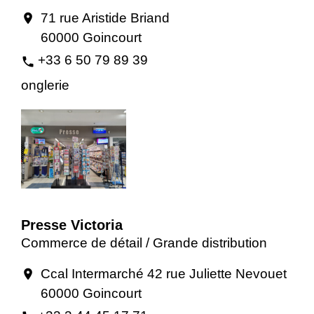
71 rue Aristide Briand
location_on
60000 Goincourt
+33 6 50 79 89 39
phone
onglerie
Presse Victoria
Commerce de détail / Grande distribution
Ccal Intermarché 42 rue Juliette Nevouet
location_on
60000 Goincourt