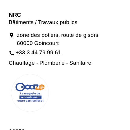
NRC
Bâtiments / Travaux publics
zone des potiers, route de gisors
location_on
60000 Goincourt
+33 3 44 79 99 61
phone
Chauffage - Plomberie - Sanitaire