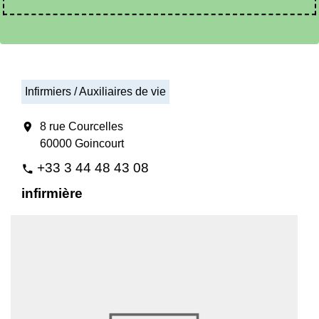
Infirmiers / Auxiliaires de vie
location_on
8 rue Courcelles
60000 Goincourt
+33 3 44 48 43 08
phone
infirmière