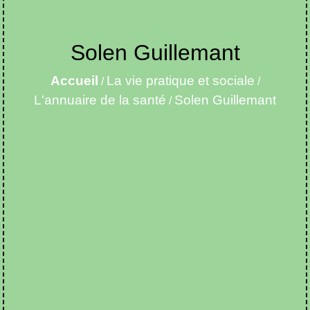
Solen Guillemant
Accueil
La vie pratique et sociale
/
/
L'annuaire de la santé
Solen Guillemant
/