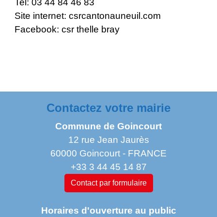
Tel: 03 44 84 46 83
Site internet: csrcantonauneuil.com
Facebook: csr thelle bray
Contactez votre mairie
Commune de Goincourt
12 rue Jean Jaurès
60000 Goincourt - FRANCE
+33 3 44 45 14 87
Contact par formulaire
Horaires d'ouverture au public