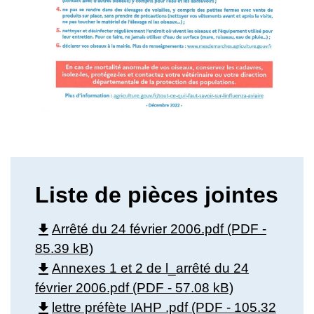
Liste de pièces jointes
file_download
Arrêté du 24 février 2006.pdf (PDF -
85.39 kB)
file_download
Annexes 1 et 2 de l_arrêté du 24
février 2006.pdf (PDF - 57.08 kB)
file_download
lettre préfète IAHP .pdf (PDF - 105.32