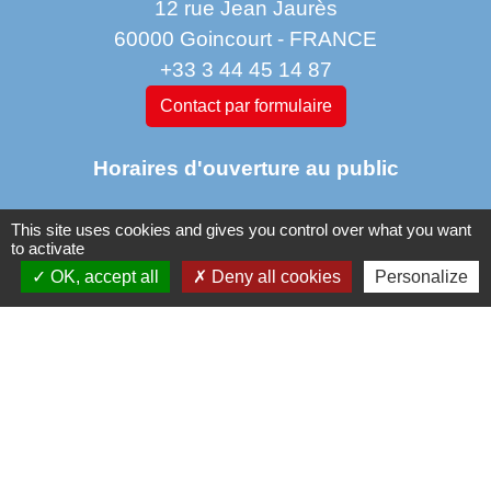
12 rue Jean Jaurès
60000 Goincourt - FRANCE
+33 3 44 45 14 87
Contact par formulaire
Horaires d'ouverture au public
This site uses cookies and gives you control over what you want
Lundi : 11 h à 14 h
to activate
Mardi de 14 h à 18h
OK, accept all
Deny all cookies
Personalize
jeudi de 14 h à 17 h 30
vendredi de 9 h à 12h 30
Liens