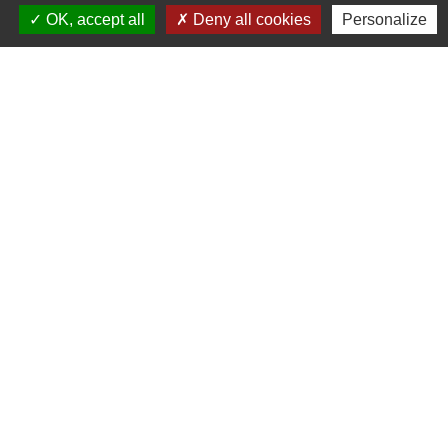
Liens
OK, accept all
Deny all cookies
Personalize
Oise mobilité
Service Public
Agence nationale des titres sécurisés
Règlement Général de Protection des Données
Partenaires institutionnels
Communauté d'Agglo du Beauvaisis
Département de l'Oise
Région Hauts-de-France
Site réalisé par KOM Conseil
Mentions légales
-
Politique de confidentialité
-