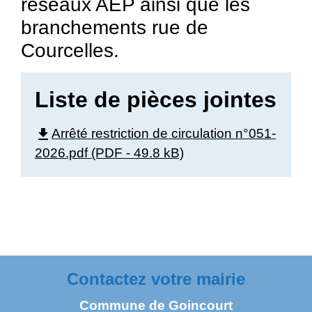
réseaux AEP ainsi que les
branchements rue de
Courcelles.
Liste de pièces jointes
file_download
Arrêté restriction de circulation n°051-
2026.pdf (PDF - 49.8 kB)
Contactez votre mairie
Commune de Goincourt