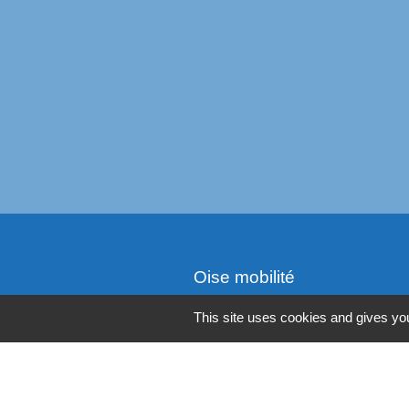
Liens
Oise mobilité
Service Public
This site uses cookies and gives you
Agence nationale des titres
Règlement Général de Pro