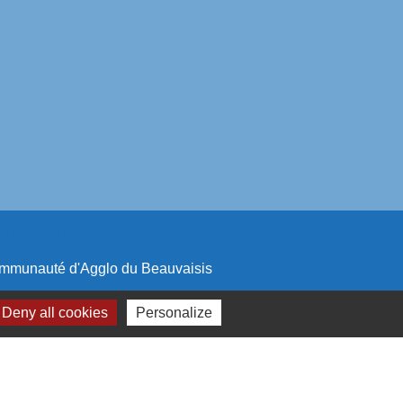
aires institutionnels
mmunauté d'Agglo du Beauvaisis
ement de l'Oise
Deny all cookies
Personalize
n Hauts-de-France
réalisé par KOM Conseil