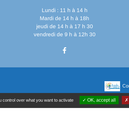
Lundi : 11 h à 14 h
Mardi de 14 h à 18h
jeudi de 14 h à 17 h 30
vendredi de 9 h à 12h 30
Parten
Co
Départ
 control over what you want to activate
OK, accept all
 sécurisés
Régio
tection des Données
Site 