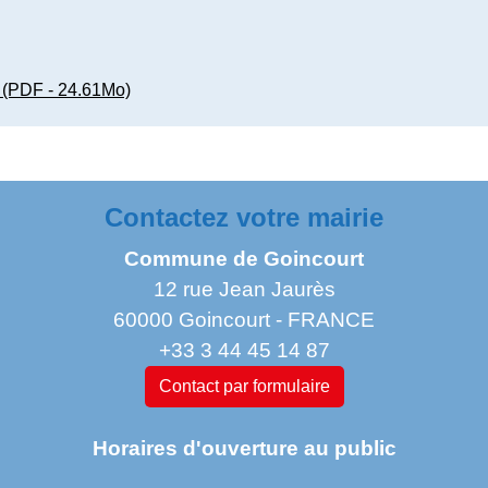
PDF - 24.61Mo)
Contactez votre mairie
Commune de Goincourt
12 rue Jean Jaurès
60000 Goincourt - FRANCE
+33 3 44 45 14 87
Contact par formulaire
Horaires d'ouverture au public