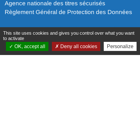
Agence nationale des titres sécurisés
Règlement Général de Protection des Données
Partenaires institutionnels
This site uses cookies and gives you control over what you want
to activate
Communauté d'Agglo du Beauvaisis
OK, accept all
Deny all cookies
Personalize
Département de l'Oise
Région Hauts-de-France
Site réalisé par KOM Conseil
Mentions légales
-
Politique de confidentialité
-
Accessibilité
-
Application mobile Localiti
-
Plan du site
-
Gestion des cookies