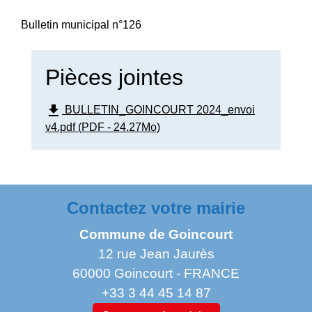
Bulletin municipal n°126
Pièces jointes
file_download
BULLETIN_GOINCOURT 2024_envoi
v4.pdf (PDF - 24.27Mo)
Contactez votre mairie
Commune de Goincourt
12 rue Jean Jaurès
60000 Goincourt - FRANCE
+33 3 44 45 14 87