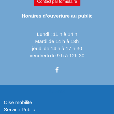
Contact par formulaire
Horaires d'ouverture au public
Lundi : 11 h à 14 h
Mardi de 14 h à 18h
jeudi de 14 h à 17 h 30
vendredi de 9 h à 12h 30
Liens
Oise mobilité
Service Public