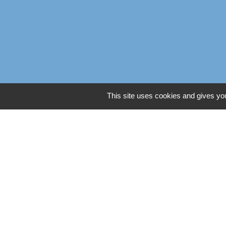
This site uses cookies and gives you
Liens
Oise mobilité
Service Public
Agence nationale des titres