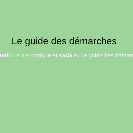
Le guide des démarches
ueil
La vie pratique et sociale
Le guide des démar
/
/