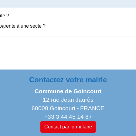
ile ?
pparente à une secte ?
Contactez votre mairie
Commune de Goincourt
12 rue Jean Jaurès
60000 Goincourt - FRANCE
+33 3 44 45 14 87
Contact par formulaire