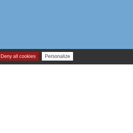
Deny all cookies
Personalize
aires institutionnels
mmunauté d'Agglo du Beauvaisis
ement de l'Oise
n Hauts-de-France