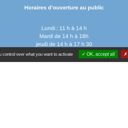
Horaires d'ouverture au public
Lundi : 11 h à 14 h
Mardi de 14 h à 18h
jeudi de 14 h à 17 h 30
vendredi de 9 h à 12h 30
 control over what you want to activate
OK, accept all
Parten
Co
Départ
 sécurisés
Régio