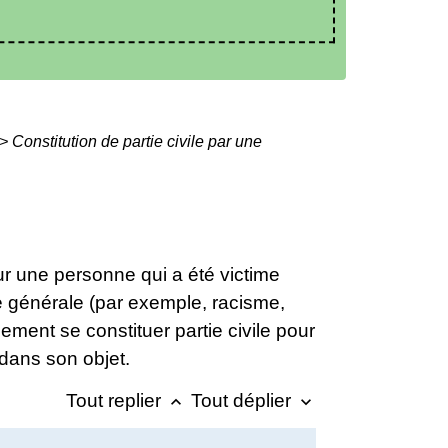
>
Constitution de partie civile par une
ur une personne qui a été victime
ée générale (par exemple, racisme,
ement se constituer partie civile pour
dans son objet.
Tout replier
Tout déplier
keyboard_arrow_up
keyboard_arrow_down