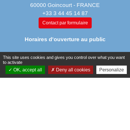
60000 Goincourt - FRANCE
+33 3 44 45 14 87
Contact par formulaire
Horaires d'ouverture au public
This site uses cookies and gives you control over what you want
Lundi : 11 h à 14 h
to activate
Mardi de 14 h à 18h
OK, accept all
Deny all cookies
Personalize
jeudi de 14 h à 17 h 30
vendredi de 9 h à 12h 30
Liens