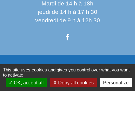
Mardi de 14 h à 18h
jeudi de 14 h à 17 h 30
vendredi de 9 h à 12h 30
Liens
This site uses cookies and gives you control over what you want
to activate
Oise mobilité
OK, accept all
Deny all cookies
Personalize
Service Public
Agence nationale des titres sécurisés
Règlement Général de Protection des Données
Partenaires institutionnels
Communauté d'Agglo du Beauvaisis