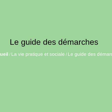
Le guide des démarches
ueil
La vie pratique et sociale
Le guide des démar
/
/