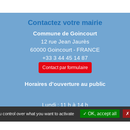
Contactez votre mairie
Commune de Goincourt
12 rue Jean Jaurès
60000 Goincourt - FRANCE
+33 3 44 45 14 87
Contact par formulaire
Horaires d'ouverture au public
Lundi : 11 h à 14 h
Mardi de 14 h à 18h
 control over what you want to activate
OK, accept all
jeudi de 14 h à 17 h 30
vendredi de 9 h à 12h 30