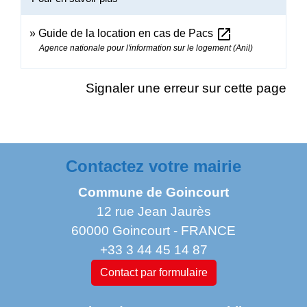
open_in_new
Guide de la location en cas de Pacs
Agence nationale pour l'information sur le logement (Anil)
Signaler une erreur sur cette page
Contactez votre mairie
Commune de Goincourt
12 rue Jean Jaurès
60000 Goincourt - FRANCE
+33 3 44 45 14 87
Contact par formulaire