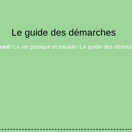
Le guide des démarches
ueil
La vie pratique et sociale
Le guide des démar
/
/