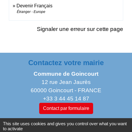
Devenir Français
Étranger - Europe
Signaler une erreur sur cette page
Contactez votre mairie
Commune de Goincourt
12 rue Jean Jaurès
60000 Goincourt - FRANCE
+33 3 44 45 14 87
Contact par formulaire
This site uses cookies and gives you control over what you want
Horaires d'ouverture au public
to activate