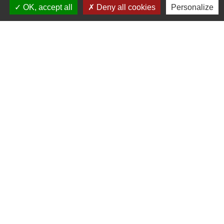
OK, accept all
Deny all cookies
Personalize
Lundi : 11 h à 14 h
Mardi de 14 h à 18h
jeudi de 14 h à 17 h 30
vendredi de 9 h à 12h 30
Liens
Oise mobilité
Service Public
Agence nationale des titres sécurisés
Règlement Général de Protection des Données