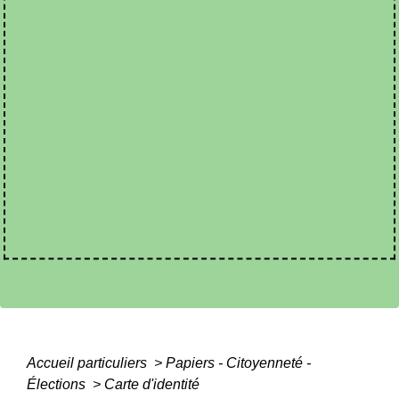
Accueil particuliers
>
Papiers - Citoyenneté -
Élections
>
Carte d'identité