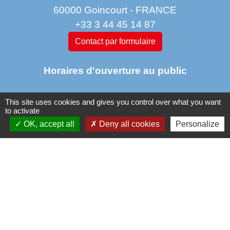
60000 Goincourt - FRANCE
+33 3 44 45 14 87
Contact par formulaire
Horaires d'ouverture au public
This site uses cookies and gives you control over what you want
Lundi : 11 h à 14 h
to activate
Mardi de 14 h à 18h
OK, accept all
Deny all cookies
Personalize
jeudi de 14 h à 17 h 30
vendredi de 9 h à 12h 30
Liens