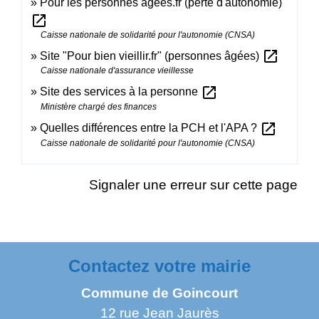
Pour les personnes âgées.fr (perte d'autonomie)
open_in_new
Caisse nationale de solidarité pour l'autonomie (CNSA)
open_in_new
Site "Pour bien vieillir.fr" (personnes âgées)
Caisse nationale d'assurance vieillesse
open_in_new
Site des services à la personne
Ministère chargé des finances
open_in_new
Quelles différences entre la PCH et l'APA ?
Caisse nationale de solidarité pour l'autonomie (CNSA)
Signaler une erreur sur cette page
Contactez votre mairie
Commune de Goincourt
12 rue Jean Jaurès