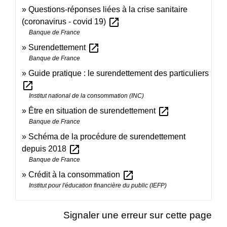
Questions-réponses liées à la crise sanitaire
open_in_new
(coronavirus - covid 19)
Banque de France
open_in_new
Surendettement
Banque de France
Guide pratique : le surendettement des particuliers
open_in_new
Institut national de la consommation (INC)
open_in_new
Être en situation de surendettement
Banque de France
Schéma de la procédure de surendettement
open_in_new
depuis 2018
Banque de France
open_in_new
Crédit à la consommation
Institut pour l'éducation financière du public (IEFP)
Signaler une erreur sur cette page