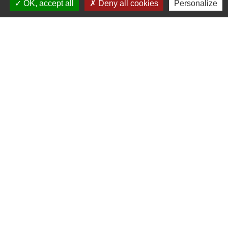
OK, accept all
Deny all cookies
Personalize
Oise mobilité
Service Public
Agence nationale des titres sécurisés
Règlement Général de Protection des Données
Partenaires institutionnels
Communauté d'Agglo du Beauvaisis
Département de l'Oise
Région Hauts-de-France
Site réalisé par KOM Conseil
Mentions légales
-
Politique de confidentialité
-
Accessibilité
-
Application mobile Localiti
-