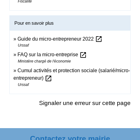
Fiscalité
Pour en savoir plus
open_in_new
Guide du micro-entrepreneur 2022
Urssaf
open_in_new
FAQ sur la micro-entreprise
Ministère chargé de l'économie
Cumul activités et protection sociale (salarié/micro-
open_in_new
entrepreneur)
Urssaf
Signaler une erreur sur cette page
Contactez votre mairie