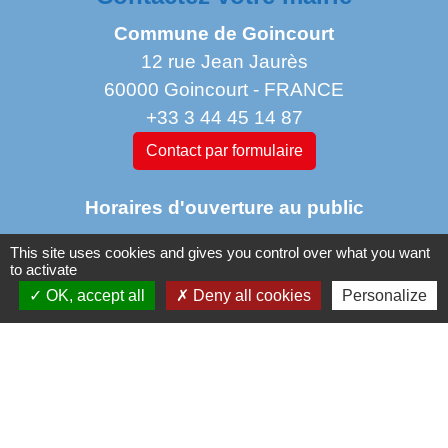
Commune de Goincourt
12 rue Jean Jaurès
60000 Goincourt - FRANCE
+33 3 44 45 14 87
Contact par formulaire
Horaires d'ouverture au public
This site uses cookies and gives you control over what you want
to activate
Lundi : 11 h à 14 h
OK, accept all
Deny all cookies
Personalize
Mardi de 14 h à 18h
jeudi de 14 h à 17 h 30
vendredi de 9 h à 12h 30