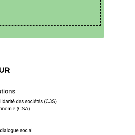
EUR
utions
lidarité des sociétés (C3S)
utonomie (CSA)
 dialogue social