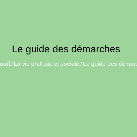
Le guide des démarches
ueil
La vie pratique et sociale
Le guide des démar
/
/