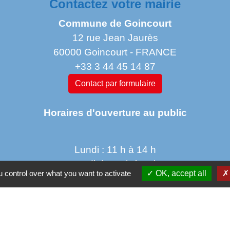
Contactez votre mairie
Commune de Goincourt
12 rue Jean Jaurès
60000 Goincourt - FRANCE
+33 3 44 45 14 87
Contact par formulaire
Horaires d'ouverture au public
Lundi : 11 h à 14 h
Mardi de 14 h à 18h
 control over what you want to activate
OK, accept all
jeudi de 14 h à 17 h 30
vendredi de 9 h à 12h 30