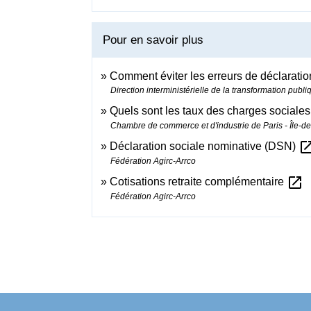
Pour en savoir plus
Comment éviter les erreurs de déclaratio
Direction interministérielle de la transformation publ
Quels sont les taux des charges sociale
Chambre de commerce et d'industrie de Paris - Île-d
open_in_
Déclaration sociale nominative (DSN)
Fédération Agirc-Arrco
open_in_new
Cotisations retraite complémentaire
Fédération Agirc-Arrco