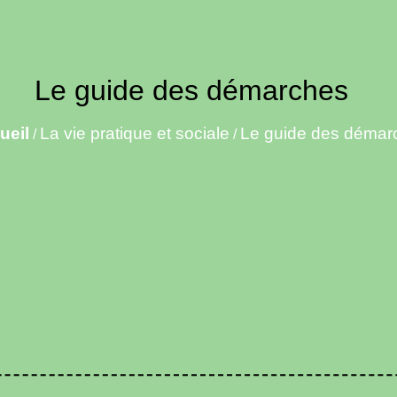
Le guide des démarches
ueil
La vie pratique et sociale
Le guide des démar
/
/