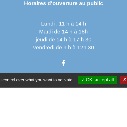
Horaires d'ouverture au public
Lundi : 11 h à 14 h
Mardi de 14 h à 18h
jeudi de 14 h à 17 h 30
vendredi de 9 h à 12h 30
 control over what you want to activate
OK, accept all
Parten
Co
Départ
 sécurisés
Régio
tection des Données