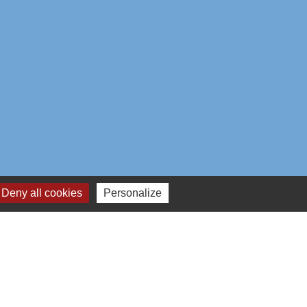
Deny all cookies
Personalize
aires institutionnels
mmunauté d'Agglo du Beauvaisis
ement de l'Oise
n Hauts-de-France