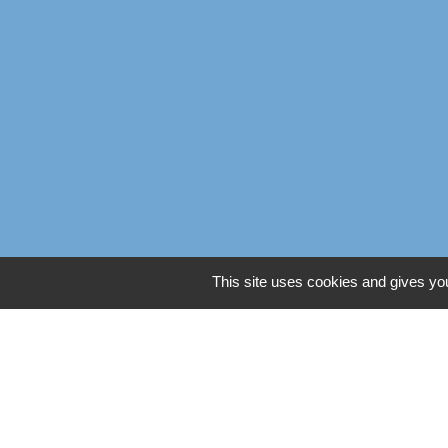
This site uses cookies and gives you
Liens
Oise mobilité
Service Public
Agence nationale des titres
Règlement Général de Pro