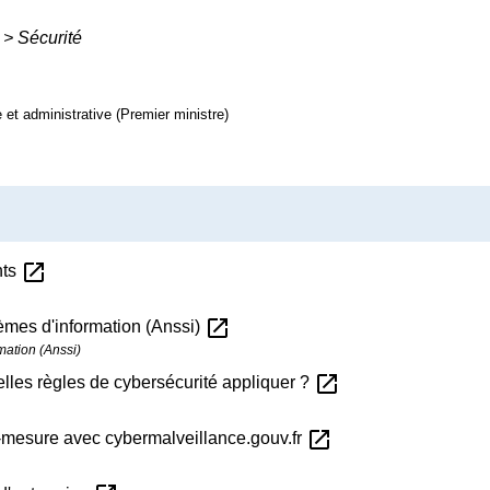
>
Sécurité
e et administrative (Premier ministre)
open_in_new
nts
open_in_new
èmes d'information (Anssi)
mation (Anssi)
open_in_new
uelles règles de cybersécurité appliquer ?
open_in_new
mesure avec cybermalveillance.gouv.fr