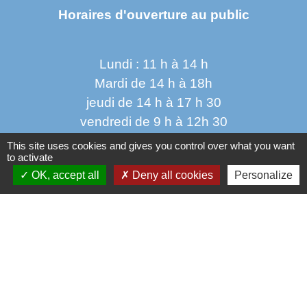
Horaires d'ouverture au public
Lundi : 11 h à 14 h
Mardi de 14 h à 18h
jeudi de 14 h à 17 h 30
vendredi de 9 h à 12h 30
This site uses cookies and gives you control over what you want
to activate
OK, accept all
Deny all cookies
Personalize
Liens
Oise mobilité
Service Public
Agence nationale des titres sécurisés
Règlement Général de Protection des Données