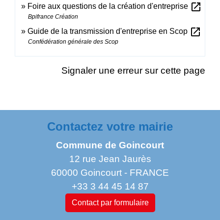
open_in_new
Foire aux questions de la création d'entreprise
Bpifrance Création
open_in_new
Guide de la transmission d'entreprise en Scop
Confédération générale des Scop
Signaler une erreur sur cette page
Contactez votre mairie
Commune de Goincourt
12 rue Jean Jaurès
60000 Goincourt - FRANCE
+33 3 44 45 14 87
Contact par formulaire