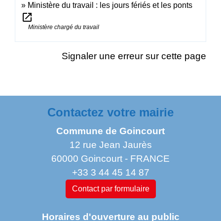
Ministère du travail : les jours fériés et les ponts
open_in_new
Ministère chargé du travail
Signaler une erreur sur cette page
Contactez votre mairie
Commune de Goincourt
12 rue Jean Jaurès
60000 Goincourt - FRANCE
+33 3 44 45 14 87
Contact par formulaire
Horaires d'ouverture au public