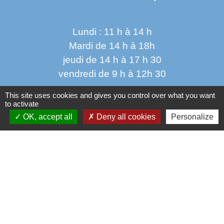
Lundi : 11 h à 14 h
Mardi de 14 h à 18h
jeudi de 14 h à 17 h 30
vendredi de 9 h à 12h 30
This site uses cookies and gives you control over what you want
to activate
OK, accept all
Deny all cookies
Personalize
Liens
Oise mobilité
Service Public
Agence nationale des titres sécurisés
Règlement Général de Protection des Données