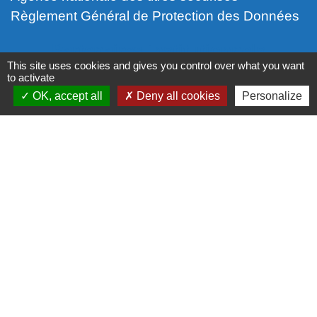
Règlement Général de Protection des Données
Partenaires institutionnels
This site uses cookies and gives you control over what you want
to activate
Communauté d'Agglo du Beauvaisis
OK, accept all
Deny all cookies
Personalize
Département de l'Oise
Région Hauts-de-France
Site réalisé par KOM Conseil
Mentions légales
-
Politique de confidentialité
-
Accessibilité
-
Application mobile Localiti
-
Plan du site
-
Gestion des cookies