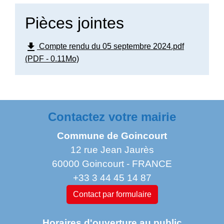
Pièces jointes
file_download
Compte rendu du 05 septembre 2024.pdf
(PDF - 0.11Mo)
Contactez votre mairie
Commune de Goincourt
12 rue Jean Jaurès
60000 Goincourt - FRANCE
+33 3 44 45 14 87
Contact par formulaire
Horaires d'ouverture au public