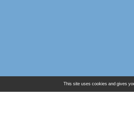
This site uses cookies and gives you
Liens
Oise mobilité
Service Public
Agence nationale des titres
Règlement Général de Pro