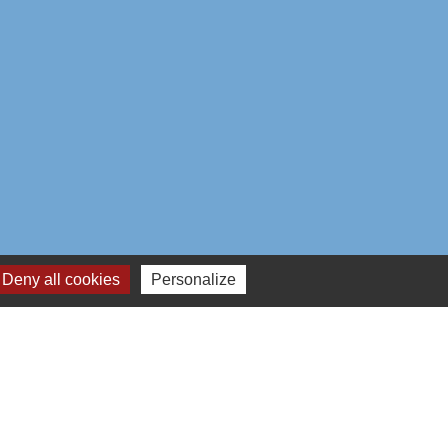
Deny all cookies
Personalize
aires institutionnels
mmunauté d'Agglo du Beauvaisis
ement de l'Oise
n Hauts-de-France