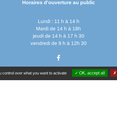
Horaires d'ouverture au public
Lundi : 11 h à 14 h
Mardi de 14 h à 18h
jeudi de 14 h à 17 h 30
vendredi de 9 h à 12h 30
 control over what you want to activate
OK, accept all
Parten
Co
Départ
 sécurisés
Régio
tection des Données