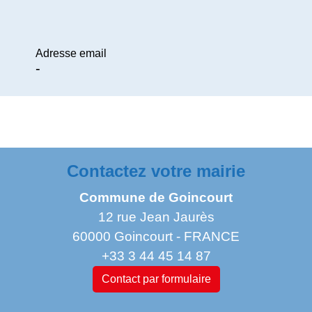
Adresse email
-
Contactez votre mairie
Commune de Goincourt
12 rue Jean Jaurès
60000 Goincourt - FRANCE
+33 3 44 45 14 87
Contact par formulaire