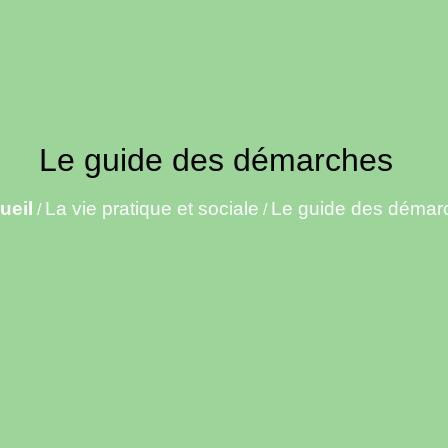
Le guide des démarches
ueil
La vie pratique et sociale
Le guide des démar
/
/