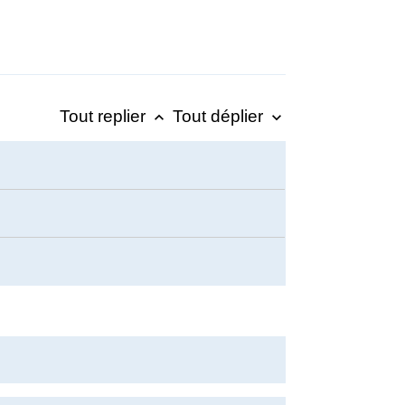
Tout replier
Tout déplier
keyboard_arrow_up
keyboard_arrow_down