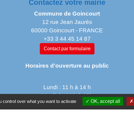
Contactez votre mairie
Commune de Goincourt
12 rue Jean Jaurès
60000 Goincourt - FRANCE
+33 3 44 45 14 87
Contact par formulaire
Horaires d'ouverture au public
Lundi : 11 h à 14 h
Mardi de 14 h à 18h
 control over what you want to activate
OK, accept all
jeudi de 14 h à 17 h 30
vendredi de 9 h à 12h 30